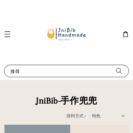
搜尋
JniBib-手作兜兜
排列方式 :