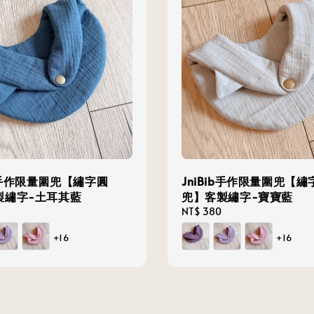
ib手作限量圍兜【繡字圓
JniBib手作限量圍兜【繡
製繡字-土耳其藍
兜】客製繡字-寶寶藍
Regular
NT$ 380
price
+16
+16