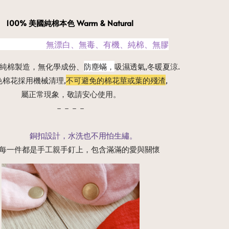
100% 美國純棉本色 Warm & Natural
　　　　　　無漂白、無毒、有機、純棉、無膠
美國純棉製造，無化學成份、
防塵蟎，
吸濕透氣,冬暖夏涼.
色棉花採用機械清理,
不可避免的棉花莖或葉的殘渣
, 
屬正常現象，敬請安心使用。
－－－－
　　　　銅扣設計，水洗也不用怕生繡。
每一件都是手工親手釘上，包含滿滿的愛與關懷