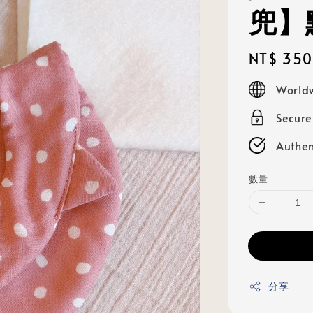
兜】
Regular
NT$ 350
price
Worldw
Secur
Authen
數量
分享