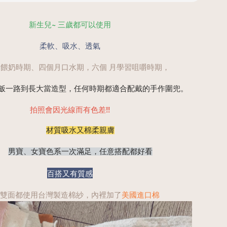
新生兒~ 三歲都可以使用
柔軟、吸水、透氣
餵奶時期、四個月口水期，六個 月學習咀嚼時期，
飯一路到長大當造型，任何時期都適合配戴的手作圍兜。
拍照會因光線而有色差!!
材質吸水又棉柔親膚
男寶、女寶色系一次滿足，任意搭配都好看
百搭又有質感
雙面都使用台灣製造棉紗，內裡加了
美國進口棉