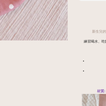
新生兒的
練習喝水、吃
材質: 