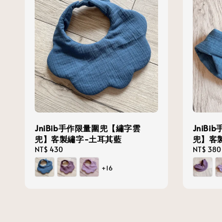
JniBib手作限量圍兜【繡字雲
JniB
兜】客製繡字-土耳其藍
兜】客
Regular
NT$ 430
Regular
NT$ 380
price
price
+16