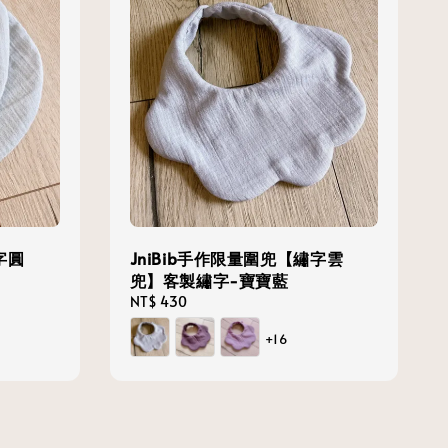
字圓
JniBib手作限量圍兜【繡字雲
兜】客製繡字-寶寶藍
Regular
NT$ 430
price
+16