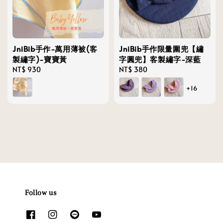
JniBib手作-萬用薄被(客
JniBib手作限量圍兜【繡
製繡字)-寶寶黃
字圓兜】客製繡字-深藍
Regular
NT$ 930
Regular
NT$ 380
price
price
+16
Follow us