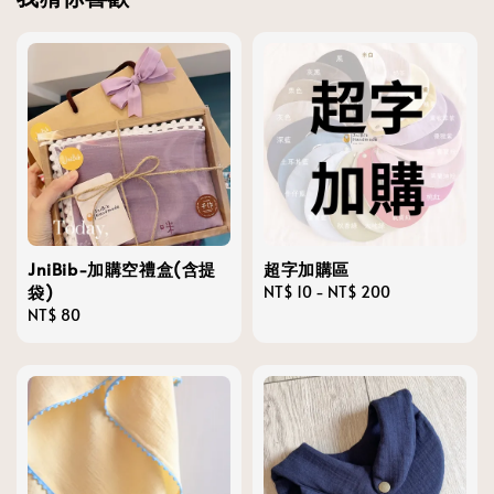
JniBib-加購空禮盒(含提
超字加購區
袋)
Regular
NT$ 10
-
NT$ 200
Regular
NT$ 80
price
price