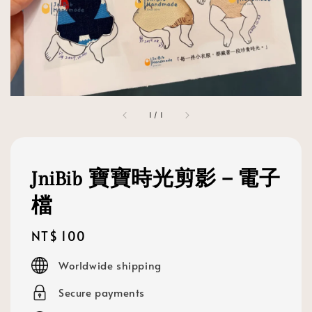
1
/
1
JniBib 寶寶時光剪影－電子
檔
Regular
NT$ 100
price
Worldwide shipping
Secure payments