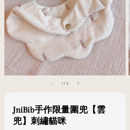
1
/
2
JniBib手作限量圍兜【雲
兜】刺繡貓咪