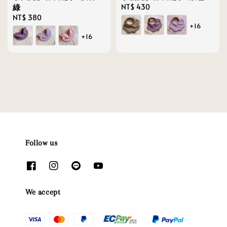
綠
Regular
NT$ 430
Regular
NT$ 380
price
+16
price
+16
Follow us
We accept