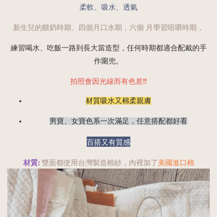
柔軟、吸水、透氣
新生兒的餵奶時期、四個月口水期，六個 月學習咀嚼時期，
練習喝水、吃飯一路到長大當造型，任何時期都適合配戴的手
作圍兜。
拍照會因光線而有色差!!
材質吸水又棉柔親膚
男寶、女寶色系一次滿足，任意搭配都好看
百搭又有質感
材質: 
雙面都使用台灣製造棉紗，內裡加了
美國進口棉