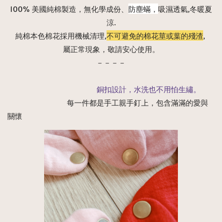
100% 美國純棉製造，無化學成份、
防塵蟎，
吸濕透氣,冬暖夏
涼.
純棉本色棉花採用機械清理,
不可避免的棉花莖或葉的殘渣
, 
屬正常現象，敬請安心使用。
－－－－
　　　　　　　　　　　　銅扣設計，水洗也不用怕生繡。
　　　　　　　　每一件都是手工親手釘上，包含滿滿的愛與
關懷