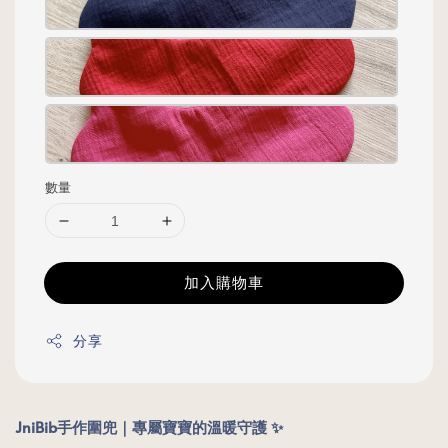
數量
加入購物車
分享
JniBib手作圍兜｜專屬寶寶的溫暖守護 ✨