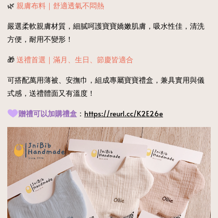
🌿
親膚布料｜舒適透氣不悶熱
嚴選柔軟親膚材質，細膩呵護寶寶嬌嫩肌膚，吸水性佳，清洗
方便，耐用不變形！
🎁
送禮首選｜滿月、生日、節慶皆適合
可搭配萬用薄被、安撫巾，組成專屬寶寶禮盒，兼具實用與儀
式感，送禮體面又有溫度！
贈禮可以加購禮盒
：
https://reurl.cc/K2E26e