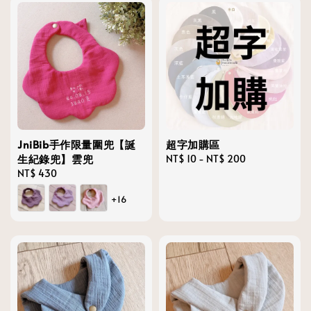
JniBib手作限量圍兜【誕
超字加購區
生紀錄兜】雲兜
Regular
NT$ 10
-
NT$ 200
Regular
NT$ 430
price
price
+16