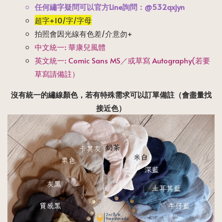
任何繡字疑問可以官方Line詢問：@532qxjyn
超字+10/字/字母
拍照會因光線有色差/介意勿+
中文統一: 華康兒風體
英文統一: Comic Sans MS／或草寫 Autography(若要
草寫請備註）
沒有統一的繡線顏色，若有特殊需求可以訂單備註
（會盡量找
接近色）