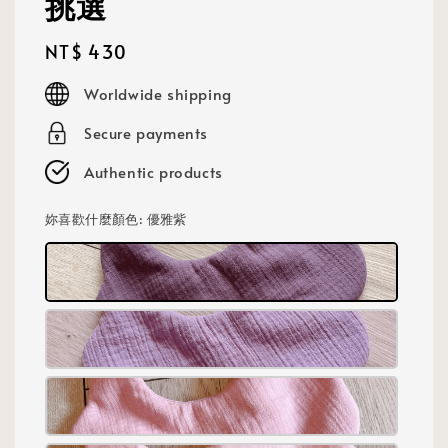
挑選
Regular
NT$ 430
price
Worldwide shipping
Secure payments
Authentic products
妳喜歡什麼顏色
: 優雅紫