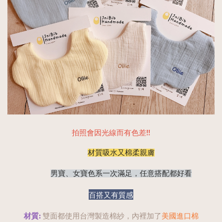
拍照會因光線而有色差!!
材質吸水又棉柔親膚
男寶、女寶色系一次滿足，任意搭配都好看
百搭又有質感
材質: 
雙面都使用台灣製造棉紗，內裡加了
美國進口棉