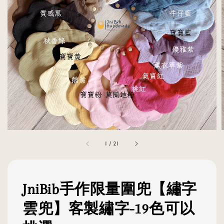
1
/
21
JniBib手作限量圍兜【繡字
雲兜】客製繡字-19色可以