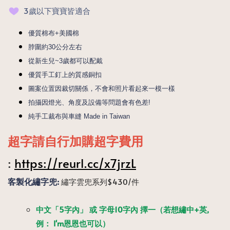
3歲以下寶寶皆適合
優質棉布+美國棉
脖圍約30公分左右
從新生兒~3歲都可以配戴
優質手工釘上的質感銅扣
圖案位置因裁切關係，不會和照片看起來一模一樣
拍攝因燈光、角度及設備等問題會有色差! 
純手工裁布與車縫 Made in Taiwan
超字請自行加購超字費用
:
https://reurl.cc/x7jrzL
客製化繡字兜:
繡字雲兜系列$430/件
中文「5字內」 或 字母10字內 擇一（若想繡中+英,
例： I'm恩恩也可以）