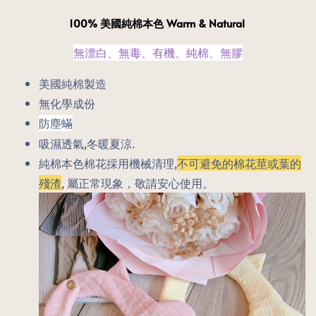
100% 美國純棉本色 Warm & Natural
無漂白、無毒、有機、純棉、無膠
美國純棉製造
無化學成份
防塵蟎
吸濕透氣,冬暖夏涼.
純棉本色棉花採用機械清理,
不可避免的棉花莖或葉的
殘渣
, 屬正常現象，敬請安心使用。