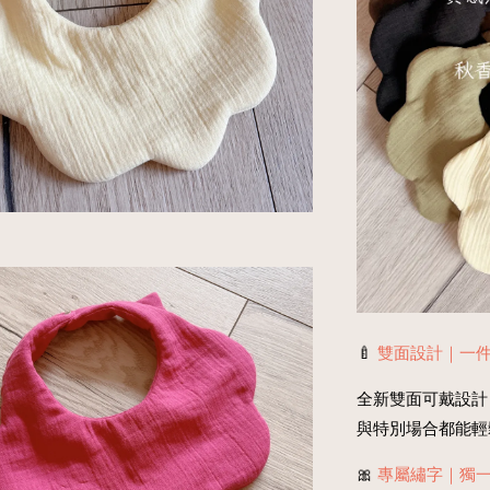
🍼
雙面設計｜一
全新雙面可戴設計
與特別場合都能輕
🎀
專屬繡字｜獨