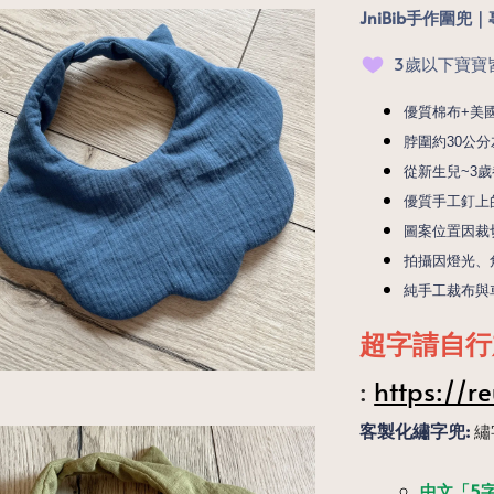
JniBib手作圍
3歲以下寶寶
優質棉布+美
脖圍約30公分
從新生兒~3
優質手工釘上
圖案位置因裁
拍攝因燈光、
純手工裁布與車縫 
超字請自行
:
https://re
客製化繡字兜:
繡
中文「5字