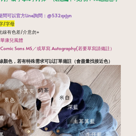
問可以官方Line詢問：@532qxjyn
/字/字母
光線有色差/介意勿+
 華康兒風體
Comic Sans MS／或草寫 Autography(若要草寫請備註）
線顏色，若有特殊需求可以訂單備註
（會盡量找接近色）