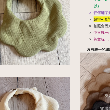
以）
任何繡字疑
超字+10
拍照會因
中文統一:
英文統一: 
沒有統一的繡