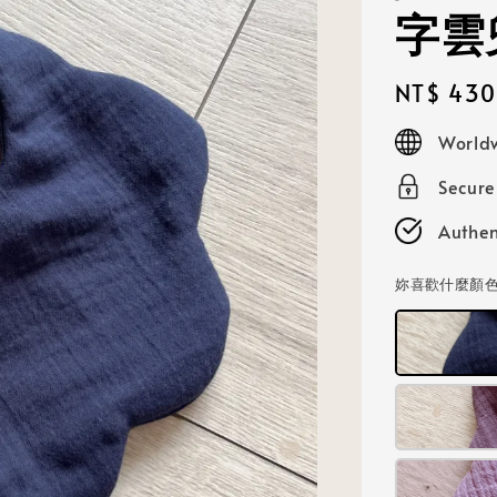
字雲
Regular
NT$ 430
price
Worldw
Secur
Authen
妳喜歡什麼顏