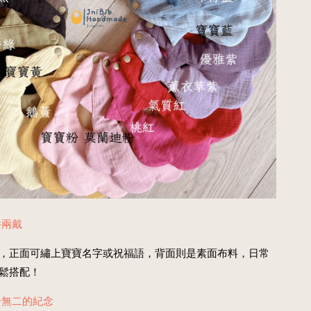
件兩戴
，正面可繡上寶寶名字或祝福語，背面則是素面布料，日常
鬆搭配！
一無二的紀念