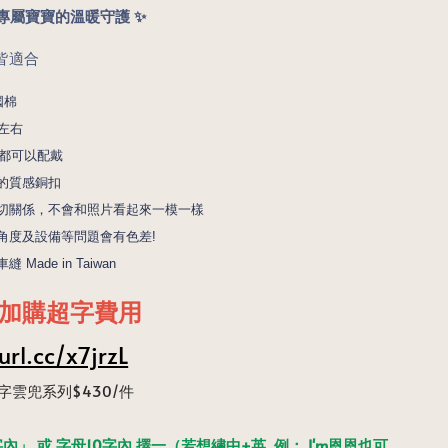
兜｜專屬寶寶的溫暖守護 ✨
皆適合
國棉
左右
歲都可以配戴
的質感銅扣
切關係，不會和照片看起來一模一樣
角度及設備等問題會有色差! 
Made in Taiwan
加購超字費用
url.cc/x7jrzL
字雲兜系列$430/件
內」 或 字母10字內 擇一（若想繡中+英, 例： I'm恩恩也可