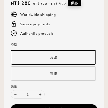
Sale
NT$ 280
Regular
優惠
NT$ 370
-
NT$ 420
price
price
Worldwide shipping
Secure payments
Authentic products
兜型
圓兜
雲兜
數量