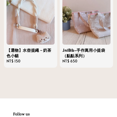
【選物】水壺提繩－奶茶
JniBib-手作萬用小提袋
色小貓
（點點系列）
Regular
NT$ 150
Regular
NT$ 650
price
price
Follow us