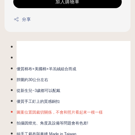
加入購物車
分享
優質棉布+美國棉+羊羔絨組合而成
脖圍約30公分左右
從新生兒~3歲都可以配戴
優質手工釘上的質感銅扣
圖案位置因裁切關係，不會和照片看起來一模一樣
拍攝因燈光、角度及設備等問題會有色差! 
純手工裁布與車縫 Made in Taiwan.