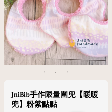
1
/
1
JniBib手作限量圍兜【暖暖
兜】粉紫點點