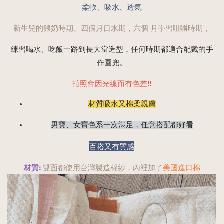
柔軟、吸水、透氣
新生兒的餵奶時期、四個月口水期，六個 月學習咀嚼時期，
練習喝水、吃飯一路到長大當造型，任何時期都適合配戴的手
作圍兜。
拍照會因光線而有色差!!
材質吸水又棉柔親膚
男寶、女寶色系一次滿足，任意搭配都好看
百搭又有質感
材質: 
雙面都使用台灣製造棉紗，內裡加了
美國進口棉