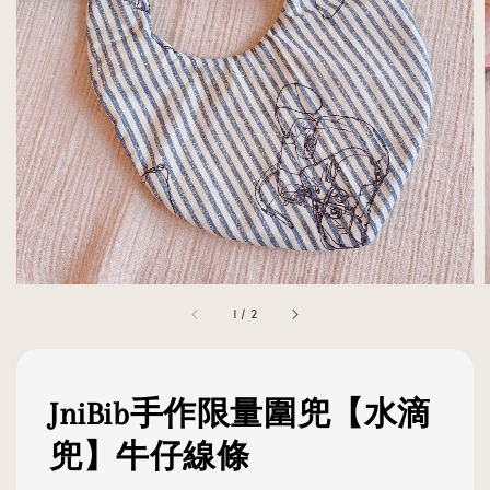
1
/
2
JniBib手作限量圍兜【水滴
兜】牛仔線條