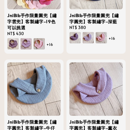
JniBib手作限量圍兜【繡
JniBib手作限量圍兜【繡
字雲兜】客製繡字-19色
字圓兜】客製繡字-深藍
可以挑選
Regular
NT$ 380
Regular
NT$ 430
price
+16
price
+16
JniBib手作限量圍兜【繡
JniBib手作限量圍兜【繡
字圓兜】客製繡字-牛仔
字圓兜】客製繡字-薰衣