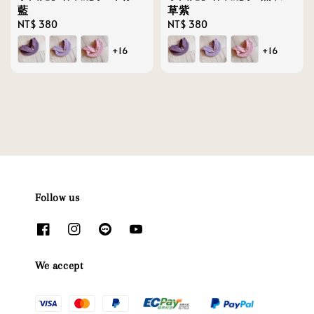
藍
草紫
Regular
NT$ 380
Regular
NT$ 380
price
price
+16
+16
Follow us
We accept