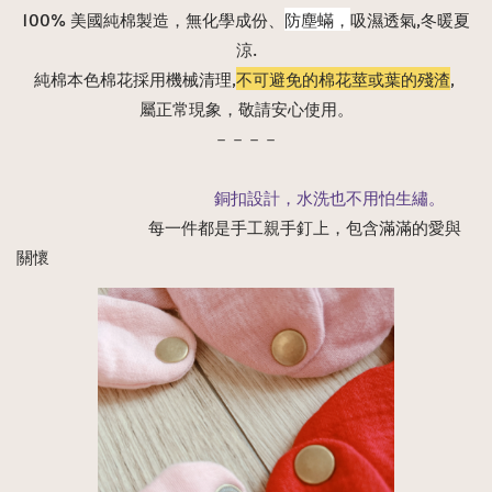
100% 美國純棉製造，無化學成份、
防塵蟎，
吸濕透氣,冬暖夏
涼.
純棉本色棉花採用機械清理,
不可避免的棉花莖或葉的殘渣
, 
屬正常現象，敬請安心使用。
－－－－
　　　　　　　　　　　　銅扣設計，水洗也不用怕生繡。
　　　　　　　　每一件都是手工親手釘上，包含滿滿的愛與
關懷