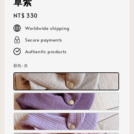
草紫
Regular
NT$ 330
price
Worldwide shipping
Secure payments
Authentic products
顏色
: 灰