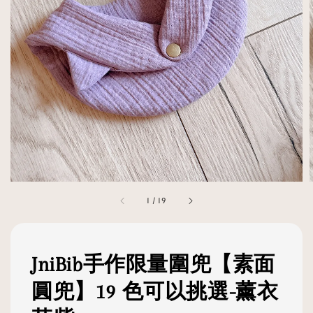
1
/
19
JniBib手作限量圍兜【素面
圓兜】19 色可以挑選-薰衣