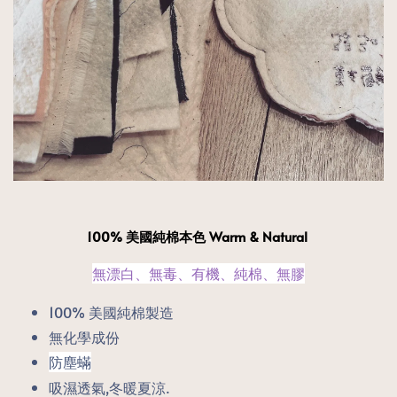
100% 美國純棉本色 Warm & Natural
無漂白、無毒、有機、純棉、無膠
100% 美國純棉製造
無化學成份
防塵蟎
吸濕透氣,冬暖夏涼.