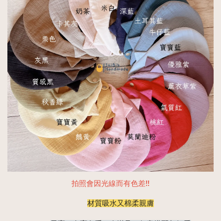
拍照會因光線而有色差!!
材質吸水又棉柔親膚