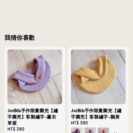
我猜你喜歡
JniBib手作限量圍兜【繡
JniBib手作限量圍兜【繡
字圓兜】客製繡字-薰衣
字圓兜】客製繡字-鵝黃
草紫
Regular
NT$ 380
Regular
NT$ 380
price