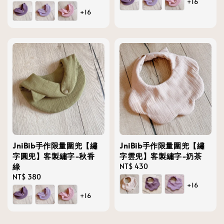
+16
price
+16
JniBib手作限量圍兜【繡
JniBib手作限量圍兜【繡
字圓兜】客製繡字-秋香
字雲兜】客製繡字-奶茶
綠
Regular
NT$ 430
Regular
NT$ 380
price
+16
price
+16