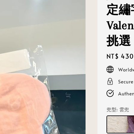
定繡字
Val
挑選
Regular
NT$ 430
price
Worldw
Secur
Authen
兜型
: 雲兜