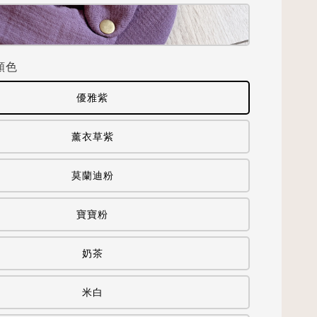
顏色
優雅紫
薰衣草紫
莫蘭迪粉
寶寶粉
奶茶
米白