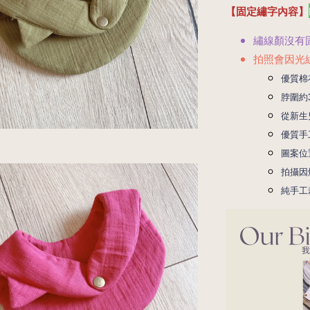
【固定繡字內容】
繡線顏
沒有
拍照會因光
優質棉
脖圍約
從新生
優質手
圖案位
拍攝因
純手工裁