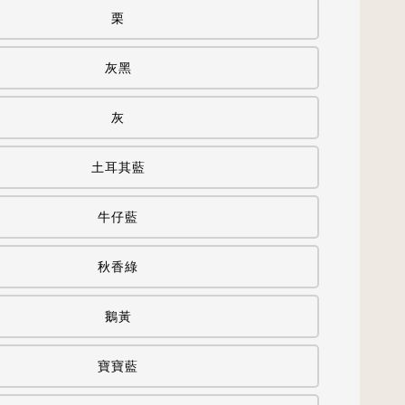
栗
灰黑
灰
土耳其藍
牛仔藍
秋香綠
鵝黃
寶寶藍