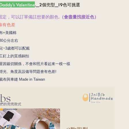
Daddy's Valentine
._2個兜型_19色可挑選
固定，可以訂單備註想要的顏色.
（會盡量找接近色）
線有色差
布+美國棉
30公分左右
兒~3歲都可以配戴
工釘上的質感銅扣
置因裁切關係，不會和照片看起來一模一樣
燈光、角度及設備等問題會有色差! 
布與車縫 Made in Taiwan