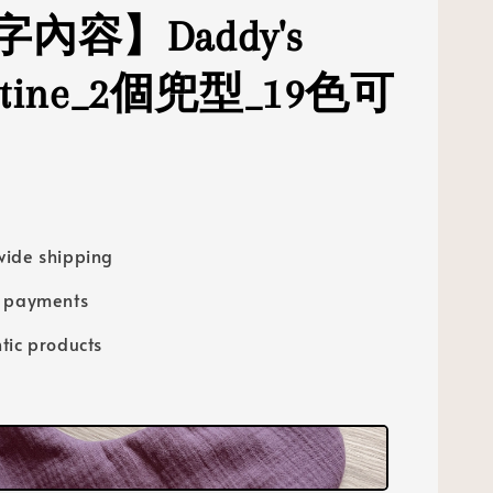
內容】Daddy's
entine_2個兜型_19色可
ide shipping
e payments
tic products