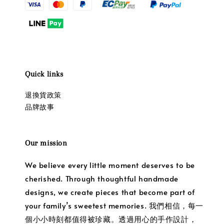
Quick links
退換貨政策
品牌故事
Our mission
We believe every little moment deserves to be
cherished. Through thoughtful handmade
designs, we create pieces that become part of
your family’s sweetest memories. 我們相信，每一
個小小時刻都值得被珍藏。透過用心的手作設計，