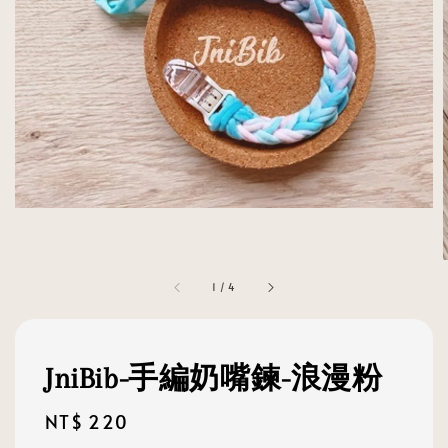
1
/
4
JniBib-手編奶嘴鍊-浪漫粉
Regular
NT$ 220