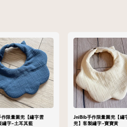
ib手作限量圍兜【繡字雲
JniBib手作限量圍兜【繡
製繡字-土耳其藍
兜】客製繡字-寶寶黃