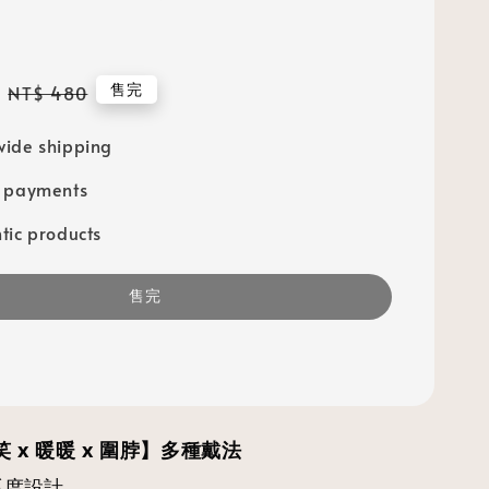
Regular
售完
NT$ 480
price
ide shipping
e payments
tic products
售完
 微笑 x 暖暖 x 圍脖】多種戴法
弧度設計