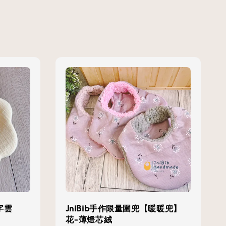
字雲
JniBib手作限量圍兜【暖暖兜】
花-薄燈芯絨