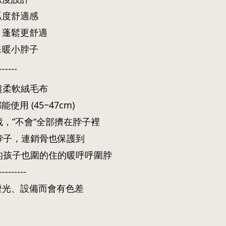
弧度舒適感
、蓬鬆更舒適
保暖小脖子
------
+超柔軟絨毛布
都能使用 (45~47cm)
裁，”不會“全部擠在脖子裡
脖子，連銷骨也保護到
的孩子也圍的住的暖呼呼圍脖
---------
燈光、設備而會有色差