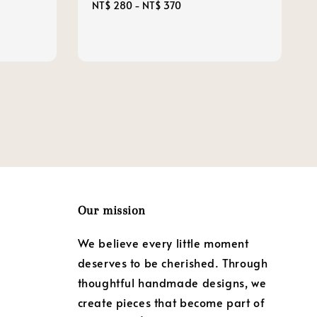
Regular
NT$ 280
-
NT$ 370
price
Our mission
We believe every little moment
deserves to be cherished. Through
thoughtful handmade designs, we
create pieces that become part of