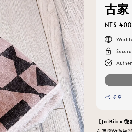
古家
Sale
NT$ 400
price
Worldw
Secur
Authen
分享
【JniBib x
有溫度的微笑