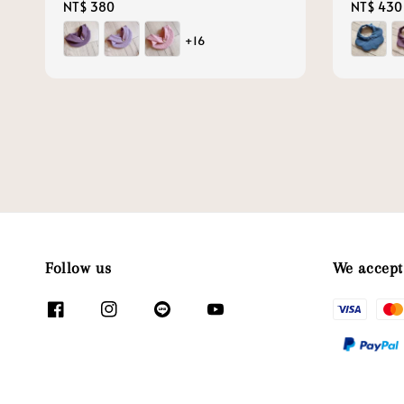
Regular
NT$ 380
Regular
NT$ 430
price
price
+16
Follow us
We accept