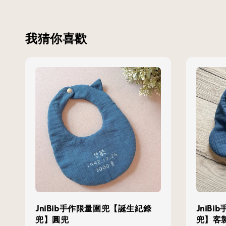
我猜你喜歡
JniBib手作限量圍兜【誕生紀錄
JniB
兜】圓兜
兜】客